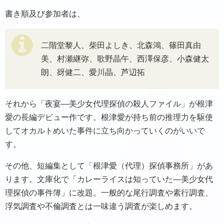
書き順及び参加者は、
二階堂黎人、柴田よしき、北森鴻、篠田真由
美、村瀬継弥、歌野晶午、西澤保彦、小森健太
朗、谺健二、愛川晶、芦辺拓
それから「夜宴—美少女代理探偵の殺人ファイル」が根津
愛の長編デビュー作です。根津愛が持ち前の推理力を駆使
してオカルトめいた事件に立ち向かっていくのがいいで
す。
その他、短編集として「根津愛（代理）探偵事務所」があ
ります。文庫化で「カレーライスは知っていた—美少女代
理探偵の事件簿」に改題。一般的な尾行調査や素行調査、
浮気調査や不倫調査とは一味違う調査が楽しめます。