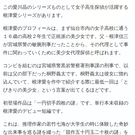
この愛川晶のシリーズものとして女子高生探偵が活躍する
根津愛シリーズがあります。
根津愛のプロフィールは、まず仙台市内の女子高校に通う
１６歳の高校２年生で正統派の美少女です。父・根津信三
が宮城県警の敏腕刑事だったことから、その代理として事
件に関わっていくために美少女代理探偵と呼ばれます。
コンビを組むのは宮城県警黒岩警察署刑事課の刑事で、以
前は父の部下だった桐野義太です。桐野義太は彼女に惚れ
込んでいて、根津愛を作中で紹介する際に最低一回は「と
びきりの美少女」という言葉が出てくるほどです。
初登場作品は「一円切手四枚の謎」です。単行本未収録の
根津愛のデビュー短編です。
これは、推理作家の若竹七海が大学生の時に体験した奇妙
な出来事を巡る謎を綴った「競作五十円玉二十枚の謎」を