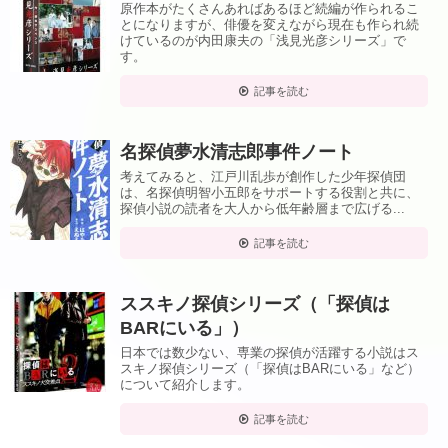
原作本がたくさんあればあるほど続編が作られるこ
とになりますが、俳優を変えながら現在も作られ続
けているのが内田康夫の「浅見光彦シリーズ」で
す。
記事を読む
名探偵夢水清志郎事件ノート
考えてみると、江戸川乱歩が創作した少年探偵団
は、名探偵明智小五郎をサポートする役割と共に、
探偵小説の読者を大人から低年齢層まで広げる...
記事を読む
ススキノ探偵シリーズ（「探偵は
BARにいる」）
日本では数少ない、専業の探偵が活躍する小説はス
スキノ探偵シリーズ（「探偵はBARにいる」など）
について紹介します。
記事を読む