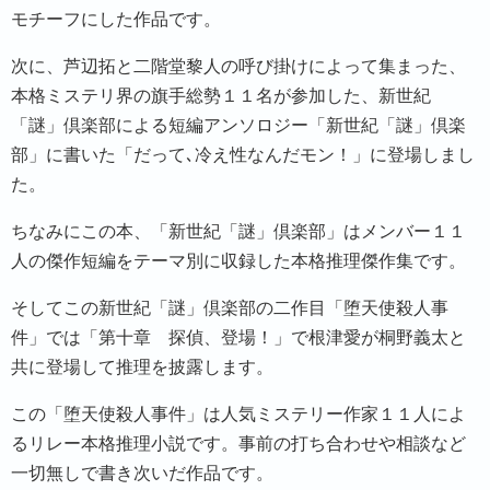
モチーフにした作品です。
次に、芦辺拓と二階堂黎人の呼び掛けによって集まった、
本格ミステリ界の旗手総勢１１名が参加した、新世紀
「謎」倶楽部による短編アンソロジー「新世紀「謎」倶楽
部」に書いた「だって､冷え性なんだモン！」に登場しまし
た。
ちなみにこの本、「新世紀「謎」倶楽部」はメンバー１１
人の傑作短編をテーマ別に収録した本格推理傑作集です。
そしてこの新世紀「謎」倶楽部の二作目「堕天使殺人事
件」では「第十章 探偵、登場！」で根津愛が桐野義太と
共に登場して推理を披露します。
この「堕天使殺人事件」は人気ミステリー作家１１人によ
るリレー本格推理小説です。事前の打ち合わせや相談など
一切無しで書き次いだ作品です。