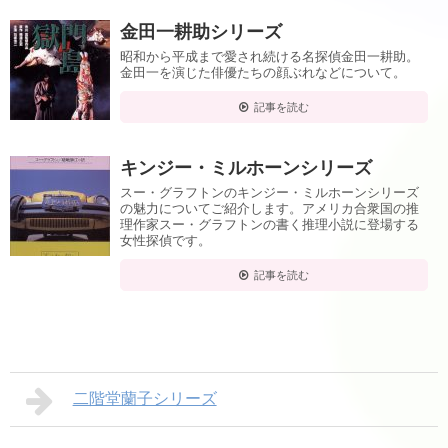
金田一耕助シリーズ
昭和から平成まで愛され続ける名探偵金田一耕助。
金田一を演じた俳優たちの顔ぶれなどについて。
記事を読む
キンジー・ミルホーンシリーズ
スー・グラフトンのキンジー・ミルホーンシリーズ
の魅力についてご紹介します。アメリカ合衆国の推
理作家スー・グラフトンの書く推理小説に登場する
女性探偵です。
記事を読む
二階堂蘭子シリーズ