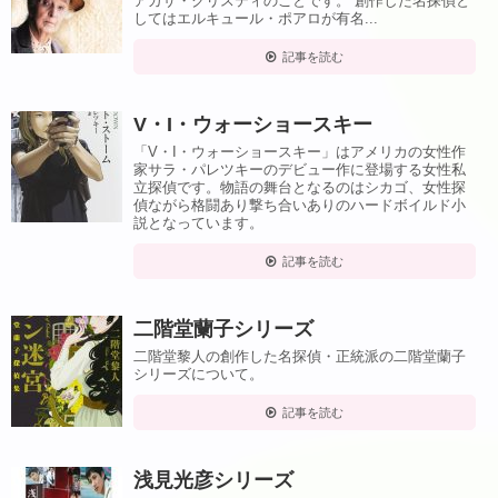
アガサ・クリスティのことです。 創作した名探偵と
してはエルキュール・ポアロが有名...
記事を読む
V・I・ウォーショースキー
「V・I・ウォーショースキー」はアメリカの女性作
家サラ・パレツキーのデビュー作に登場する女性私
立探偵です。物語の舞台となるのはシカゴ、女性探
偵ながら格闘あり撃ち合いありのハードボイルド小
説となっています。
記事を読む
二階堂蘭子シリーズ
二階堂黎人の創作した名探偵・正統派の二階堂蘭子
シリーズについて。
記事を読む
浅見光彦シリーズ