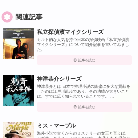
関連記事
私立探偵濱マイクシリーズ
カルト的な人気を持つ日本の探偵映画「私立探偵濱
マイクシリーズ」について紹介記事を書いてみまし
た。
記事を読む
神津恭介シリーズ
神津恭介とは 日本で推理小説の隆盛に多大な貢献を
したのは江戸川乱歩であり、その功績が大きいこと
は、すでに広く知られていることです。 ...
記事を読む
ミス・マープル
海外小説で古くからのミステリーの女王と言えば、