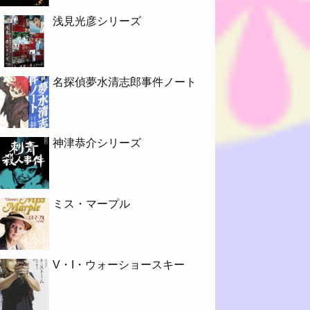
浅見光彦シリーズ
名探偵夢水清志郎事件ノート
神津恭介シリーズ
ミス・マープル
V・I・ウォーショースキー