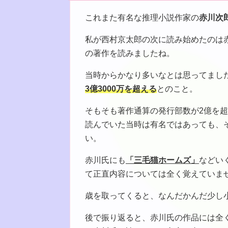
これまた有名な推理小説作家の
赤川次
私が西村京太郎の次に読み始めたのは
の著作を読みましたね。
当時からかなり多いなとは思ってまし
3億3000万を超える
とのこと。
そもそも著作通算の発行部数が2億を
読んでいた当時は有名ではあっても、
い。
赤川氏にも
「三毛猫ホームズ」
などい
て正直内容については全く覚えていま
歳を取ってくると、なんだかんだ少し
後で振り返ると、赤川氏の作品には全