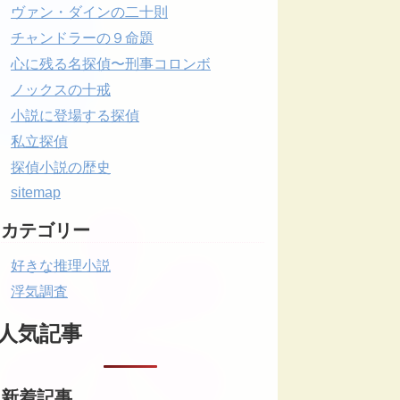
ヴァン・ダインの二十則
チャンドラーの９命題
心に残る名探偵〜刑事コロンボ
ノックスの十戒
小説に登場する探偵
私立探偵
探偵小説の歴史
sitemap
カテゴリー
好きな推理小説
浮気調査
人気記事
新着記事